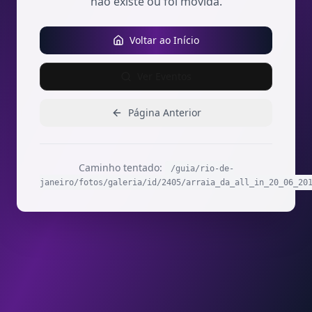
não existe ou foi movida.
Voltar ao Início
Ver Eventos
Página Anterior
Caminho tentado:
/guia/rio-de-
janeiro/fotos/galeria/id/2405/arraia_da_all_in_20_06_20