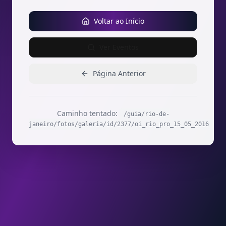
Voltar ao Início
Ver Eventos
Página Anterior
Caminho tentado:
/guia/rio-de-
janeiro/fotos/galeria/id/2377/oi_rio_pro_15_05_2016