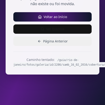
não existe ou foi movida.
Voltar ao Início
Ver Eventos
Página Anterior
Caminho tentado:
/guia/rio-de-
janeiro/fotos/galeria/id/2286/samb_16_02_2016/cobertura