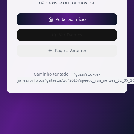
não existe ou foi movida.
Voltar ao Início
Ver Eventos
Página Anterior
Caminho tentado:
/guia/rio-de-
janeiro/fotos/galeria/id/2015/speedo_run_series_31_05_2