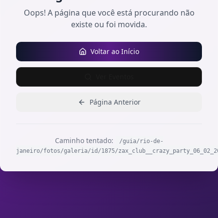
Oops! A página que você está procurando não
existe ou foi movida.
Voltar ao Início
Ver Eventos
Página Anterior
Caminho tentado:
/guia/rio-de-
janeiro/fotos/galeria/id/1875/zax_club__crazy_party_06_02_2