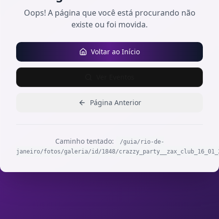
Oops! A página que você está procurando não
existe ou foi movida.
Voltar ao Início
Ver Eventos
Página Anterior
Caminho tentado:
/guia/rio-de-
janeiro/fotos/galeria/id/1848/crazzy_party__zax_club_16_01_