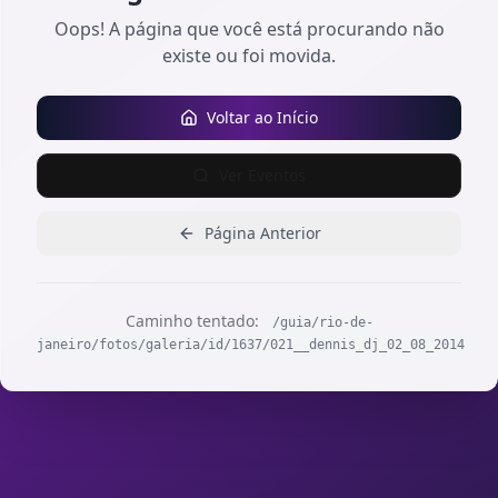
Oops! A página que você está procurando não
existe ou foi movida.
Voltar ao Início
Ver Eventos
Página Anterior
Caminho tentado:
/guia/rio-de-
janeiro/fotos/galeria/id/1637/021__dennis_dj_02_08_2014