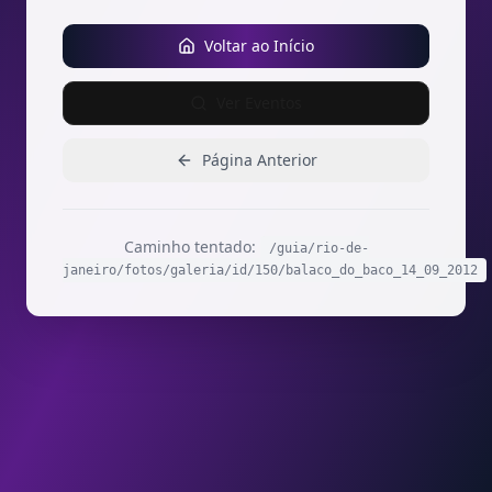
Voltar ao Início
Ver Eventos
Página Anterior
Caminho tentado:
/guia/rio-de-
janeiro/fotos/galeria/id/150/balaco_do_baco_14_09_2012