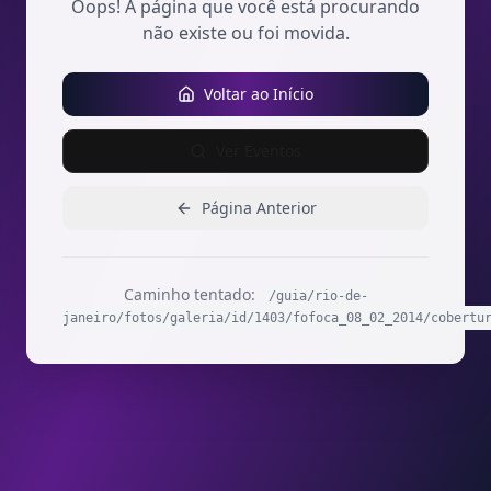
Oops! A página que você está procurando
não existe ou foi movida.
Voltar ao Início
Ver Eventos
Página Anterior
Caminho tentado:
/guia/rio-de-
janeiro/fotos/galeria/id/1403/fofoca_08_02_2014/cobertu