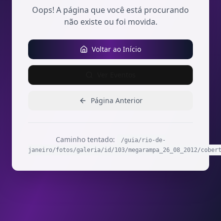
Oops! A página que você está procurando
não existe ou foi movida.
Voltar ao Início
Ver Eventos
Página Anterior
Caminho tentado:
/guia/rio-de-
janeiro/fotos/galeria/id/103/megarampa_26_08_2012/cober