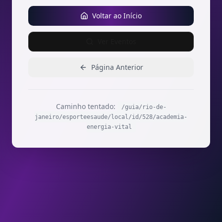
Voltar ao Início
Ver Eventos
Página Anterior
Caminho tentado:
/guia/rio-de-
janeiro/esporteesaude/local/id/528/academia-
energia-vital