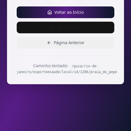
Voltar ao Início
Ver Eventos
Página Anterior
Caminho tentado:
/guia/rio-de-
janeiro/esporteesaude/local/id/1286/praia_do_pepe