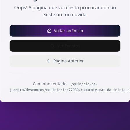
Oops! A página que você está procurando não
existe ou foi movida.
Voltar ao Início
Ver Eventos
Página Anterior
Caminho tentado:
/guia/rio-de-
janeiro/descontos/noticia/id/77080/camarote_mar_da_inicio_a