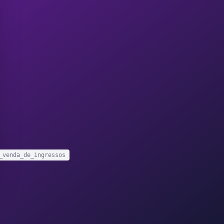
_venda_de_ingressos