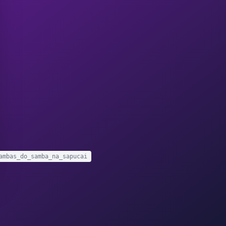
ambas_do_samba_na_sapucai