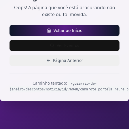
Oops! A página que você está procurando não
existe ou foi movida.
Voltar ao Início
Ver Eventos
Página Anterior
Caminho tentado:
/guia/rio-de-
janeiro/descontos/noticia/id/76948/camarote_portela_reune_b