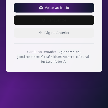
Voltar ao Início
Ver Eventos
Página Anterior
Caminho tentado:
/guia/rio-de-
janeiro/cinema/local/id/398/centro-cultural-
justica-federal