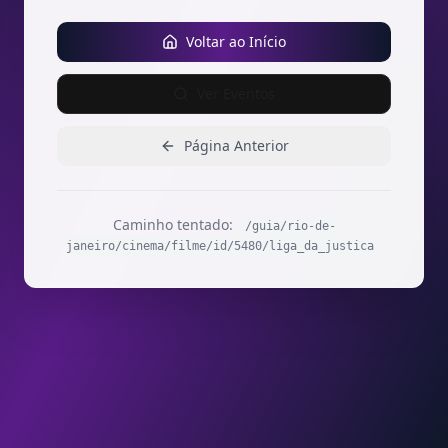
Voltar ao Início
Ver Eventos
Página Anterior
Caminho tentado:
/guia/rio-de-
janeiro/cinema/filme/id/5480/liga_da_justica