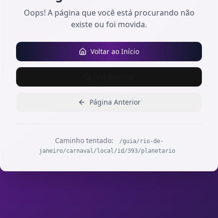
Oops! A página que você está procurando não
existe ou foi movida.
Voltar ao Início
Ver Eventos
Página Anterior
Caminho tentado:
/guia/rio-de-
janeiro/carnaval/local/id/393/planetario