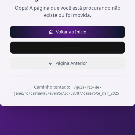
Oops! A página que você está procurando não
existe ou foi movida.
Voltar ao Início
Ver Eventos
Página Anterior
Caminho tentado:
/guia/rio-de-
janeiro/carnaval/evento/id/58787/camarote_mar_2025