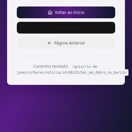
Voltar ao Início
Ver Eventos
Página Anterior
Caminho tentado:
/guia/rio-de-
janeiro/bares/noticia/id/68135/bar_em_dobro_no_barzin