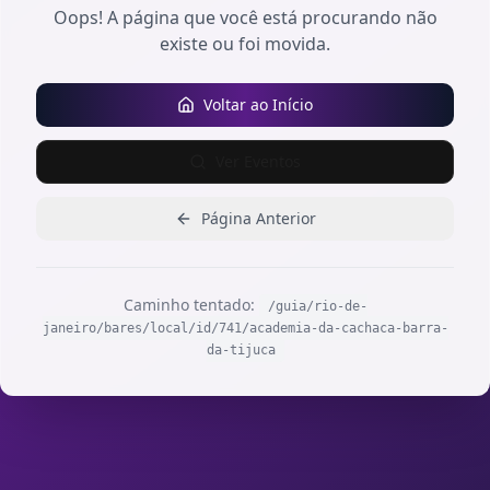
Oops! A página que você está procurando não
existe ou foi movida.
Voltar ao Início
Ver Eventos
Página Anterior
Caminho tentado:
/guia/rio-de-
janeiro/bares/local/id/741/academia-da-cachaca-barra-
da-tijuca