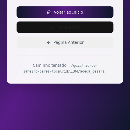
Voltar ao Início
Ver Eventos
Página Anterior
Caminho tentado:
/guia/rio-de-
janeiro/bares/local/id/1104/adega_cesari