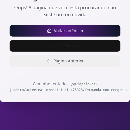
Oops! A página que você está procurando não
existe ou foi movida.
Voltar ao Início
Ver Eventos
Página Anterior
Caminho tentado:
/guia/rio-de-
janeiro/arteeteatro/noticia/id/76828/fernanda_montenegro_de