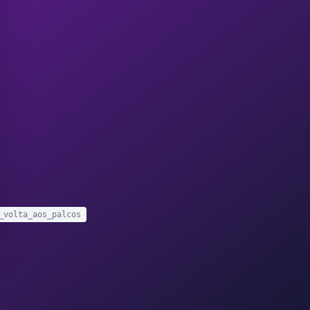
_volta_aos_palcos