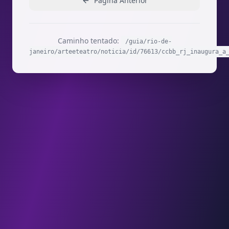
Página Anterior
Caminho tentado:
/guia/rio-de-
janeiro/arteeteatro/noticia/id/76613/ccbb_rj_inaugura_a