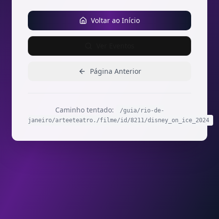
Voltar ao Início
Ver Eventos
Página Anterior
Caminho tentado:
/guia/rio-de-
janeiro/arteeteatro./filme/id/8211/disney_on_ice_2024