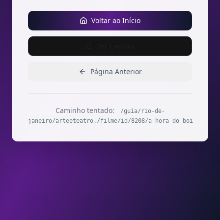
Voltar ao Início
Ver Eventos
Página Anterior
Caminho tentado:
/guia/rio-de-
janeiro/arteeteatro./filme/id/8208/a_hora_do_boi