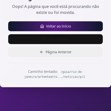
Oops! A página que você está procurando não
existe ou foi movida.
Voltar ao Início
Ver Eventos
Página Anterior
Caminho tentado:
/guia/rio-de-
janeiro/arteeteatro.../noticias/p/1