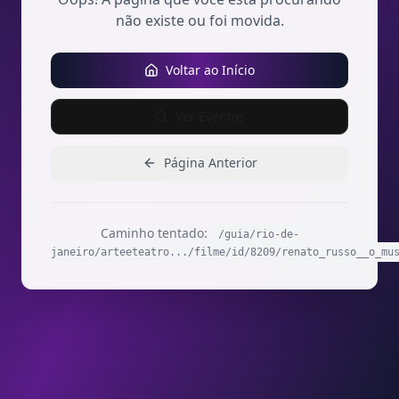
não existe ou foi movida.
Voltar ao Início
Ver Eventos
Página Anterior
Caminho tentado:
/guia/rio-de-
janeiro/arteeteatro.../filme/id/8209/renato_russo__o_mu