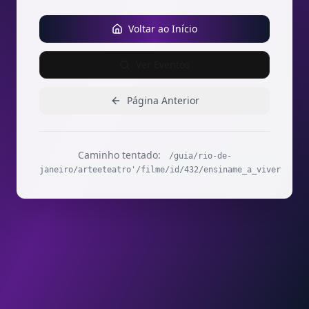
Voltar ao Início
Ver Eventos
Página Anterior
Caminho tentado:
/guia/rio-de-
janeiro/arteeteatro'/filme/id/432/ensiname_a_viver