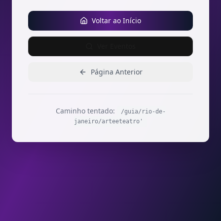
Voltar ao Início
Ver Eventos
Página Anterior
Caminho tentado:
/guia/rio-de-
janeiro/arteeteatro'