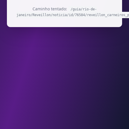
Caminho tentado:
/guia/rio-de-
janeiro/Reveillon/noticia/id/76584/reveillon_carneiros_