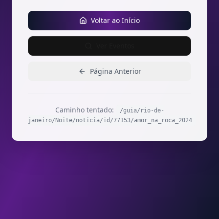
Voltar ao Início
Ver Eventos
Página Anterior
Caminho tentado:
/guia/rio-de-
janeiro/Noite/noticia/id/77153/amor_na_roca_2024