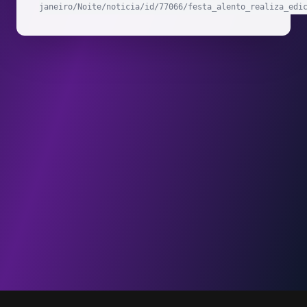
janeiro/Noite/noticia/id/77066/festa_alento_realiza_edi