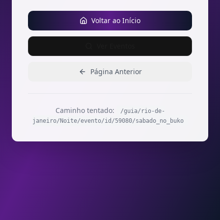
Voltar ao Início
Ver Eventos
Página Anterior
Caminho tentado:
/guia/rio-de-
janeiro/Noite/evento/id/59080/sabado_no_buko