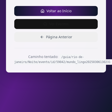
Voltar ao Início
Ver Eventos
Página Anterior
Caminho tentado:
/guia/rio-de-
janeiro/Noite/evento/id/59042/mundo_lingo20250306130231