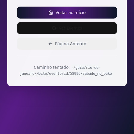
Voltar ao Início
Ver Eventos
Página Anterior
Caminho tentado:
/guia/rio-de-
janeiro/Noite/evento/id/58996/sabado_no_buko