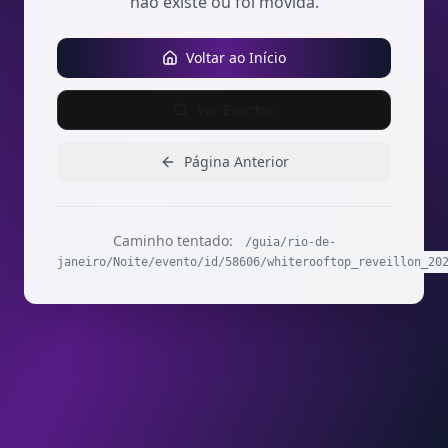
não existe ou foi movida.
Voltar ao Início
Ver Eventos
Página Anterior
Caminho tentado:
/guia/rio-de-
janeiro/Noite/evento/id/58606/whiterooftop_reveillon_20