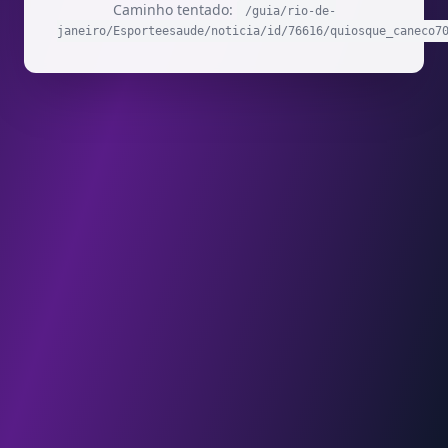
Caminho tentado:
/guia/rio-de-
janeiro/Esporteesaude/noticia/id/76616/quiosque_caneco7