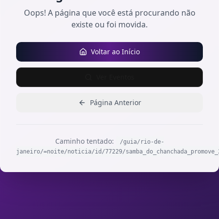
Oops! A página que você está procurando não
existe ou foi movida.
Voltar ao Início
Ver Eventos
Página Anterior
Caminho tentado:
/guia/rio-de-
janeiro/=noite/noticia/id/77229/samba_do_chanchada_promove_