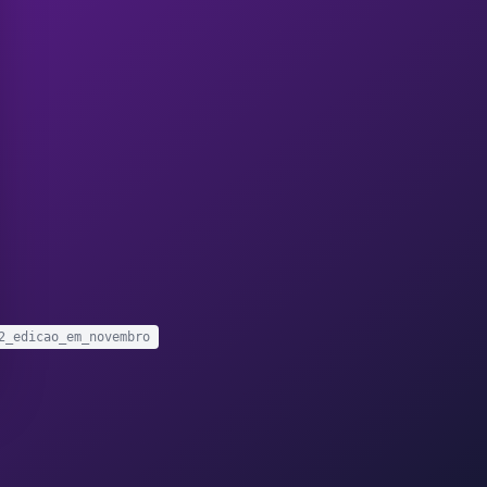
2_edicao_em_novembro