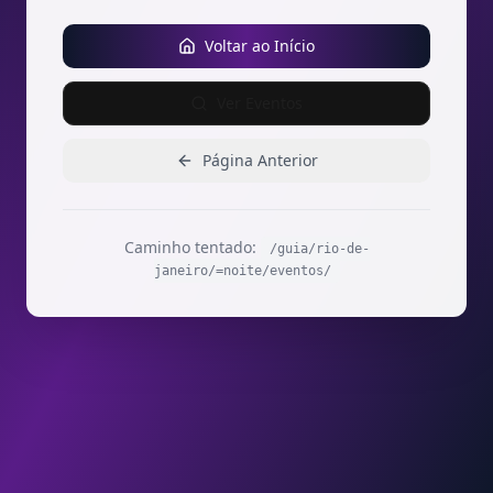
Voltar ao Início
Ver Eventos
Página Anterior
Caminho tentado:
/guia/rio-de-
janeiro/=noite/eventos/