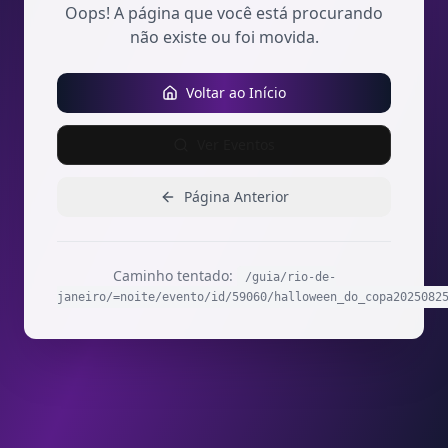
Oops! A página que você está procurando
não existe ou foi movida.
Voltar ao Início
Ver Eventos
Página Anterior
Caminho tentado:
/guia/rio-de-
janeiro/=noite/evento/id/59060/halloween_do_copa2025082