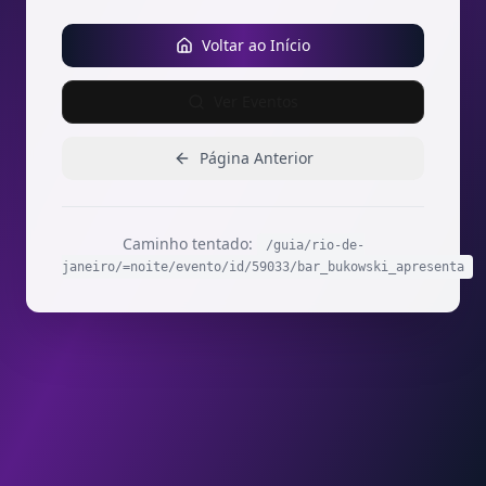
Voltar ao Início
Ver Eventos
Página Anterior
Caminho tentado:
/guia/rio-de-
janeiro/=noite/evento/id/59033/bar_bukowski_apresenta