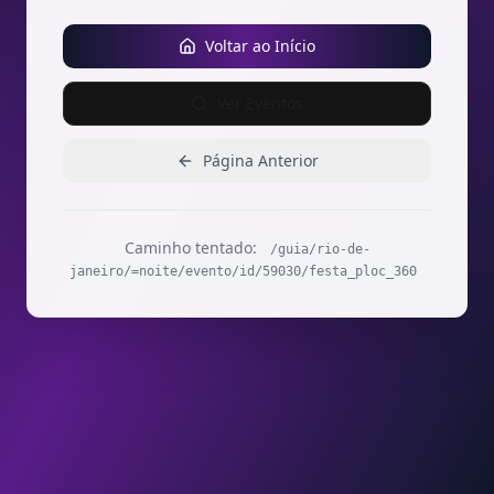
Voltar ao Início
Ver Eventos
Página Anterior
Caminho tentado:
/guia/rio-de-
janeiro/=noite/evento/id/59030/festa_ploc_360