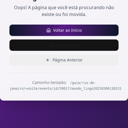
Oops! A página que você está procurando não
existe ou foi movida.
Voltar ao Início
Ver Eventos
Página Anterior
Caminho tentado:
/guia/rio-de-
janeiro/=noite/evento/id/59017/mundo_lingo20250306130231