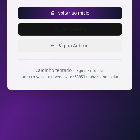
Voltar ao Início
Ver Eventos
Página Anterior
Caminho tentado:
/guia/rio-de-
janeiro/=noite/evento/id/58851/sabado_no_buko