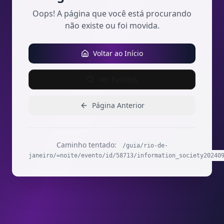
Oops! A página que você está procurando
não existe ou foi movida.
Voltar ao Início
Ver Eventos
Página Anterior
Caminho tentado:
/guia/rio-de-
janeiro/=noite/evento/id/58713/information_society20240