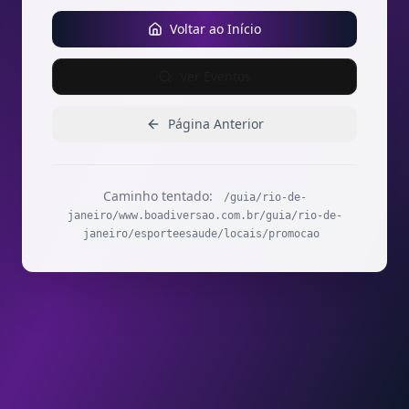
Voltar ao Início
Ver Eventos
Página Anterior
Caminho tentado:
/guia/rio-de-
janeiro/www.boadiversao.com.br/guia/rio-de-
janeiro/esporteesaude/locais/promocao