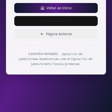
Voltar ao Início
Ver Eventos
Página Anterior
Caminho tentado:
/guia/rio-de-
janeiro/www.boadiversao.com.br/guia/rio-de-
janeiro/eetc/locais/promocao