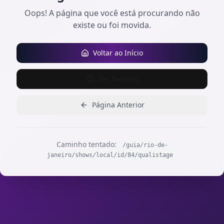
Oops! A página que você está procurando não
existe ou foi movida.
Voltar ao Início
Ver Eventos
Página Anterior
Caminho tentado:
/guia/rio-de-
janeiro/shows/local/id/84/qualistage