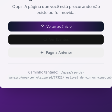
Oops! A página que você está procurando não
existe ou foi movida.
Voltar ao Início
Ver Eventos
Página Anterior
Caminho tentado:
/guia/rio-de-
janeiro/noi=te/noticia/id/77322/festival_de_vinhos_wineclub