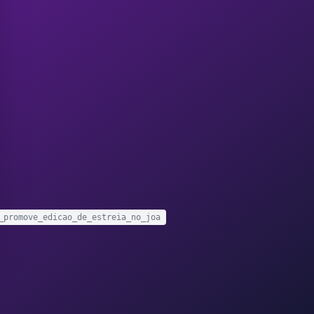
_promove_edicao_de_estreia_no_joa