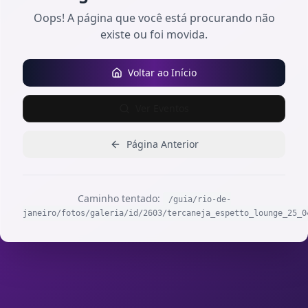
Oops! A página que você está procurando não
existe ou foi movida.
Voltar ao Início
Ver Eventos
Página Anterior
Caminho tentado:
/guia/rio-de-
janeiro/fotos/galeria/id/2603/tercaneja_espetto_lounge_25_0